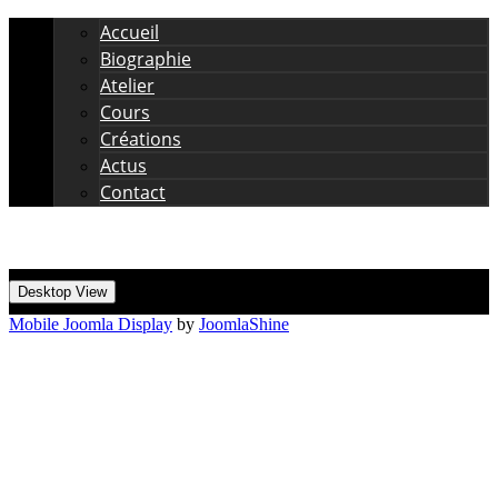
Accueil
Biographie
Atelier
Cours
Créations
Actus
Contact
Desktop View
Mobile Joomla Display
by
JoomlaShine